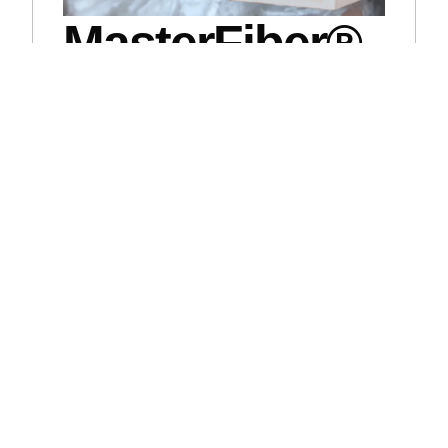
MasterFiber®
M5
Categoría:
Fibras
,
Microfibras
Las fibras MasterFiber
®
M 5 aportan una densa
red tridi
mensional de más de 140 millones de
filamentos por metro
cubico de concreto,
alcanzando una capacidad superior
en la
reducción del agrietamiento plástico en
comparación
con fibras convencionales. Las
fibras MasterFiber
®
M 5
también contribuyen en
la reducción de la tasa de evapo
ración del agua
en el concreto y al incremento en la resist
encia al
impacto, abrasión y desprendimiento.